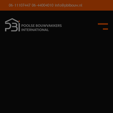
06-11107447
06-44004010
info@pbibouw.nl