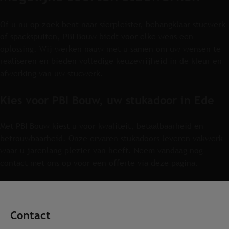
Of u nu op zoek bent naar
sierpleister,
behangklaar stucwerk
o
f
spackspuiten,
PBI Bouw biedt voor elke wens een
oplossing. Wij werken nauw met u samen om uw wensen te
realiseren en bieden volledige keuzevrijheid in de kleur en
afwerking van uw stucwerk.
Kies voor PBI Bouw, uw stukadoor in Ede
Met PBI Bouw kiest u voor kwaliteit, betaalbaarheid en
betrouwbaarheid. Onze ervaren stukadoors leveren vakwerk
waar u jarenlang plezier van heeft. Neem vandaag nog
contact met ons op voor een offerte via
deze pagina.
Contact