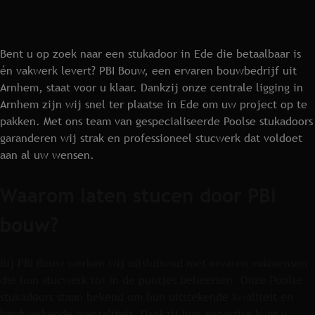
Bent u op zoek naar een stukadoor in Ede die betaalbaar is
én vakwerk levert? PBI Bouw, een ervaren bouwbedrijf uit
Arnhem, staat voor u klaar. Dankzij onze centrale ligging in
Arnhem zijn wij snel ter plaatse in Ede om uw project op te
pakken. Met ons team van gespecialiseerde Poolse stukadoors
garanderen wij strak en professioneel stucwerk dat voldoet
aan al uw wensen.
Waarom laten stucen door PBI
bouw?
Bij PBI Bouw werken wij uitsluitend met ervaren vakmensen
die hun stucwerk tot in de puntjes beheersen. Onze Poolse
stukadoors staan bekend om hun uitstekende kwaliteit en
hardwerkende mentaliteit. Dankzij hun expertise kunt u