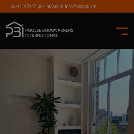
06-11107447
06-44004010
info@pbibouw.nl