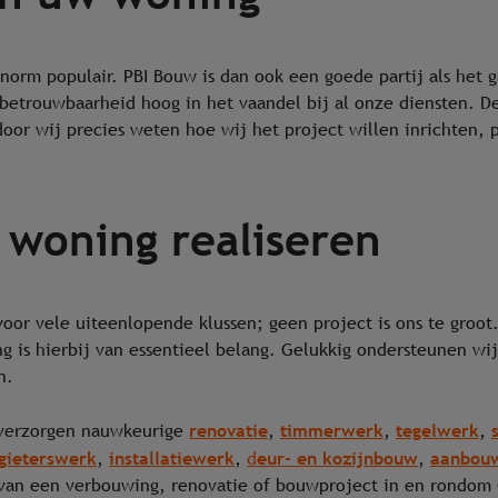
norm populair. PBI Bouw is dan ook een goede partij als het 
 betrouwbaarheid hoog in het vaandel bij al onze diensten. D
oor wij precies weten hoe wij het project willen inrichten, p
 woning realiseren
voor vele uiteenlopende klussen; geen project is ons te groo
 is hierbij van essentieel belang. Gelukkig ondersteunen wij 
n.
renovatie
timmerwerk
tegelwerk
 verzorgen nauwkeurige
,
,
,
gieterswerk
installatiewerk
eur- en kozijnbouw
aanbou
,
,
d
,
p van een verbouwing, renovatie of bouwproject in en rondom