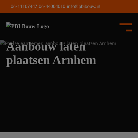
06-11107447
06-44004010
info@pbibouw.nl
Aanbouw laten
plaatsen Arnhem