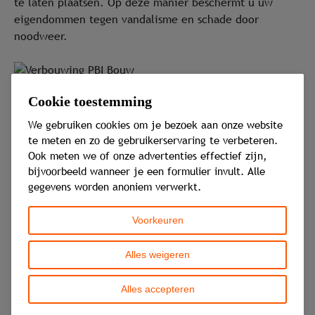
te laten plaatsen. Op deze manier beschermt u uw
eigendommen tegen vandalisme en schade door
noodweer.
Cookie toestemming
We gebruiken cookies om je bezoek aan onze website
Waarom PBI Bouw uw
te meten en zo de gebruikerservaring te verbeteren.
Ook meten we of onze advertenties effectief zijn,
bijvoorbeeld wanneer je een formulier invult. Alle
aanbouw laten plaatsen?
gegevens worden anoniem verwerkt.
Wij vertellen u graag waarom onze klanten PBI Bouw
Voorkeuren
inschakelen voor het laten plaatsen van een aanbouw in
Arnhem en omgeving. Wij zijn een gespecialiseerd,
Alles weigeren
allround aannemersbedrijf. Met meer dan 10 jaar
ervaring in Nederland, hebben wij voor veel tevreden
Alles accepteren
klanten diverse bouw, renovatie en klusprojecten